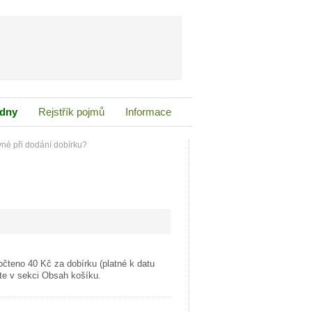
adny
Rejstřík pojmů
Informace
vné při dodání dobírku?
čteno 40 Kč za dobírku (platné k datu
te v sekci Obsah košíku.