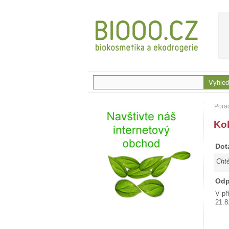
Pora
Kol
Dot
Chtě
Od
V př
21.8