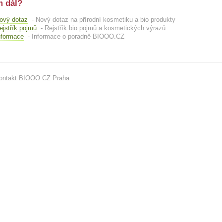
 dál?
ový dotaz
- Nový dotaz na přírodní kosmetiku a bio produkty
ejstřík pojmů
- Rejstřík bio pojmů a kosmetických výrazů
nformace
- Informace o poradně BIOOO.CZ
ontakt BIOOO CZ Praha