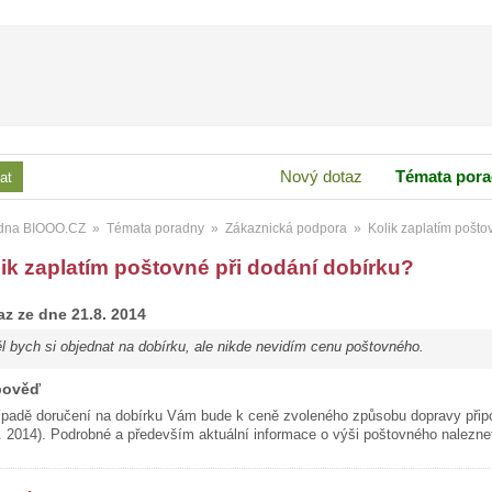
Nový dotaz
Témata por
dna BIOOO.CZ
»
Témata poradny
»
Zákaznická podpora
»
Kolik zaplatím pošto
ik zaplatím poštovné při dodání dobírku?
az ze dne 21.8. 2014
l bych si objednat na dobírku, ale nikde nevidím cenu poštovného.
pověď
ípadě doručení na dobírku Vám bude k ceně zvoleného způsobu dopravy připo
. 2014). Podrobné a především aktuální informace o výši poštovného nalezne