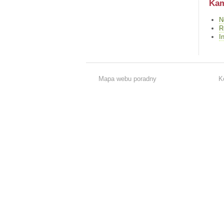
Kam
N
R
I
Mapa webu poradny
K