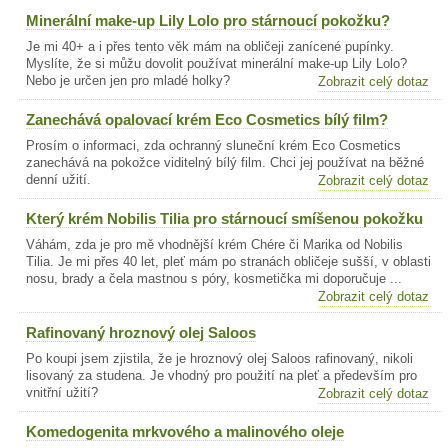
Minerální make-up Lily Lolo pro stárnoucí pokožku?
Je mi 40+ a i přes tento věk mám na obličeji zanícené pupínky.
Myslíte, že si můžu dovolit používat minerální make-up Lily Lolo?
Nebo je určen jen pro mladé holky?
Zobrazit celý dotaz
Zanechává opalovací krém Eco Cosmetics bílý film?
Prosím o informaci, zda ochranný sluneční krém Eco Cosmetics
zanechává na pokožce viditelný bílý film. Chci jej používat na běžné
denní užití.
Zobrazit celý dotaz
Který krém Nobilis Tilia pro stárnoucí smíšenou pokožku
Váhám, zda je pro mě vhodnější krém Chére či Marika od Nobilis
Tilia. Je mi přes 40 let, pleť mám po stranách obličeje sušší, v oblasti
nosu, brady a čela mastnou s póry, kosmetička mi doporučuje ...
Zobrazit celý dotaz
Rafinovaný hroznový olej Saloos
Po koupi jsem zjistila, že je hroznový olej Saloos rafinovaný, nikoli
lisovaný za studena. Je vhodný pro použití na pleť a především pro
vnitřní užití?
Zobrazit celý dotaz
Komedogenita mrkvového a malinového oleje