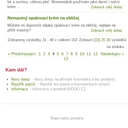
let a suchou, citlivou pleť. Momentálně používám jako denní i noční
krém ...
Zobrazit celý dotaz
Nemastný opalovací krém na obličej
Můžete mi doporučit nějaký opalovací krém na obličej, nejlépe ne
příliš mastný?
Zobrazit celý dotaz
Zobrazeny výsledky 31 - 40 z celkem 153
Zobrazit (
10
)
20
30
výsledků
na stránku
« Předcházející
1
2
3
4
5
6
7
8
9
10
11
12
Následující »
13
Kam dál?
Nový dotaz
- Nový dotaz na přírodní kosmetiku a bio produkty
Rejstřík pojmů
- Rejstřík bio pojmů a kosmetických výrazů
Informace
- Informace o poradně BIOOO.CZ
Mapa webu poradny