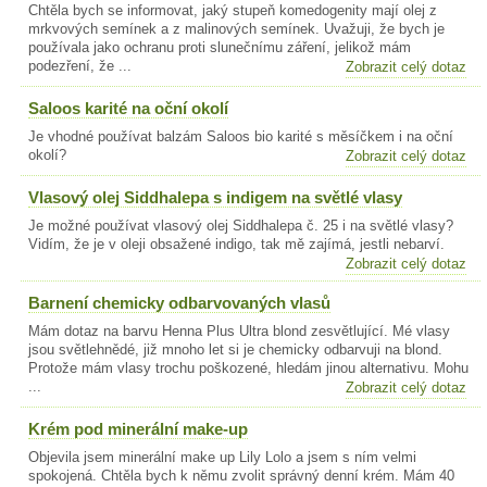
Chtěla bych se informovat, jaký stupeň komedogenity mají olej z
mrkvových semínek a z malinových semínek. Uvažuji, že bych je
používala jako ochranu proti slunečnímu záření, jelikož mám
podezření, že ...
Zobrazit celý dotaz
Saloos karité na oční okolí
Je vhodné používat balzám Saloos bio karité s měsíčkem i na oční
okolí?
Zobrazit celý dotaz
Vlasový olej Siddhalepa s indigem na světlé vlasy
Je možné používat vlasový olej Siddhalepa č. 25 i na světlé vlasy?
Vidím, že je v oleji obsažené indigo, tak mě zajímá, jestli nebarví.
Zobrazit celý dotaz
Barnení chemicky odbarvovaných vlasů
Mám dotaz na barvu Henna Plus Ultra blond zesvětlující. Mé vlasy
jsou světlehnědé, již mnoho let si je chemicky odbarvuji na blond.
Protože mám vlasy trochu poškozené, hledám jinou alternativu. Mohu
...
Zobrazit celý dotaz
Krém pod minerální make-up
Objevila jsem minerální make up Lily Lolo a jsem s ním velmi
spokojená. Chtěla bych k němu zvolit správný denní krém. Mám 40